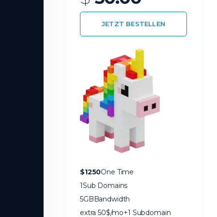
JETZT BESTELLEN
$1250
One Time
1
Sub Domains
5GB
Bandwidth
extra 50$/mo
+1 Subdomain