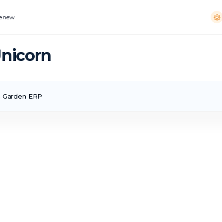
Renew
Unicorn
n Garden ERP