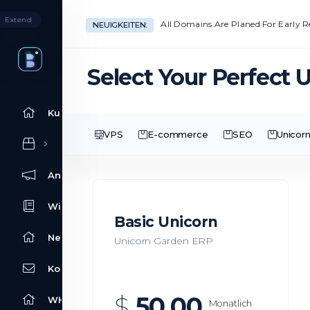
Extend
All Domains Are Planed For Early 
NEUIGKEITEN:
Select Your Perfect 
Kundencenter Home
VPS
E-commerce
SEO
Unicor
Ankündigungen
Wissensdatenbank
Basic Unicorn
Netzwerkstatus
Unicorn Garden ERP
Kontaktieren Sie uns
$
50.00
WHOIS
Monatlich